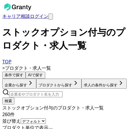
キャリア相談
ログイン
ストックオプション付与のプ
ロダクト・求人一覧
TOP
>
プロダクト・求人一覧
条件で探す
AIで探す
企業から探す
プロダクトから探す
求人の条件から探す
検索
ストックオプション付与のプロダクト・求人一覧
260
件
並び替え
プロダクト単位で表示