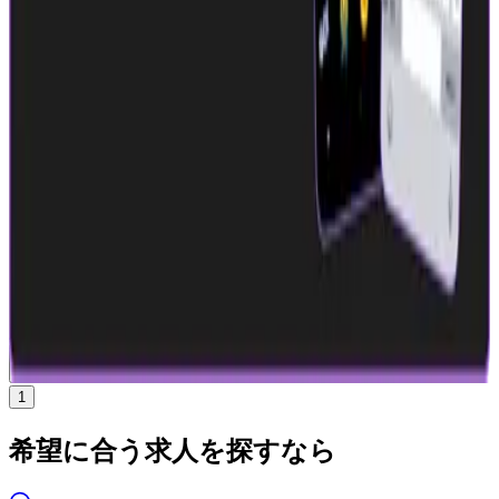
年収
600万円〜1500万円
正社員
ミドル
シニア
マネージャー
組織立ち上げ（2〜5人）
気になる
詳細を見る
1
希望に合う求人を探すなら