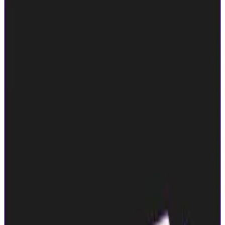
■ whooが目指している世界 「友だちと仲良くなりたい」と
いう欲求は、特定の世代に限られたものではありません。若
者だけでなく、あらゆる世代が抱える普遍的な願いです。
位置情報を共有することで、私たちは友人と気軽に「会う」
きっかけを生み出します。 「今、近くにいるからちょっと
お茶しない？」「あの店、一緒に行ってみない？」といった
誘いが、よりスムーズに、自然に生まれるようになるので
す。 whooはコミュニケーションのハードルを下げ、友だち
同士がもっとかんたんに仲良くなれる世界をつくります。
【Store URL】 iOS:
https://apps.apple.com/jp/app/id6444837964 Android:
https://play.google.com/store/apps/details?id=app.whoo
CtoC
BtoC
その他
1→10（プロダクト成長）
募集中の求人情報
01_プロダクトマネージャー
東京都
渋谷区