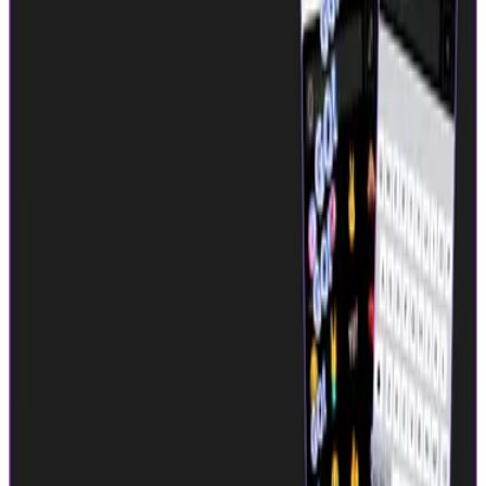
す。 whooはコミュニケーションのハードルを下げ、友だち
同士がもっとかんたんに仲良くなれる世界をつくります。
【Store URL】 iOS:
https://apps.apple.com/jp/app/id6444837964 Android:
https://play.google.com/store/apps/details?id=app.whoo
CtoC
BtoC
その他
1→10（プロダクト成長）
募集中の求人情報
02_UI/UXデザイナー
東京都
渋谷区