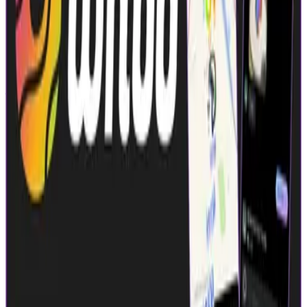
年収
600万円〜1500万円
正社員
ミドル
シニア
マネージャー
組織立ち上げ（2〜5人）
気になる
詳細を見る
公式
シード・アーリーステージ
株式会社LinQ
プロダクト
whoo
概要
■ whooが目指している世界 「友だちと仲良くなりたい」と
いう欲求は、特定の世代に限られたものではありません。若
者だけでなく、あらゆる世代が抱える普遍的な願いです。
位置情報を共有することで、私たちは友人と気軽に「会う」
きっかけを生み出します。 「今、近くにいるからちょっと
お茶しない？」「あの店、一緒に行ってみない？」といった
誘いが、よりスムーズに、自然に生まれるようになるので