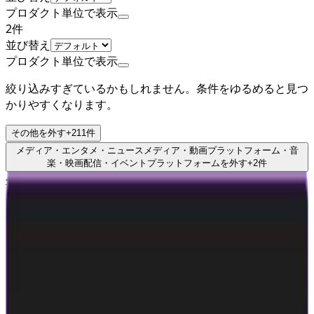
プロダクト単位で表示
2
件
並び替え
プロダクト単位で表示
絞り込みすぎているかもしれません。条件をゆるめると見つ
かりやすくなります。
その他
を外す
+
211
件
メディア・エンタメ・ニュースメディア・動画プラットフォーム・音
楽・映画配信・イベントプラットフォーム
を外す
+
2
件
公式
シード・アーリーステージ
株式会社LinQ
プロダクト
whoo
概要