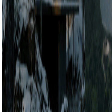
年収
400万円〜500万円
正社員
マネージャー
気になる
詳細を見る
ミドルステージ
NOT A HOTEL株式会社
プロダクト
NOT A HOTEL
概要
NOT A HOTELは単なる別荘ではありません。 保有す
BtoC
BtoBtoC
10→100（プロダクト拡大）