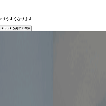
かりやすくなります。
BtoBtoC
を外す
+
29
件
るハウスはもちろん、全拠点を自由に利用できます。しかも、毎年1