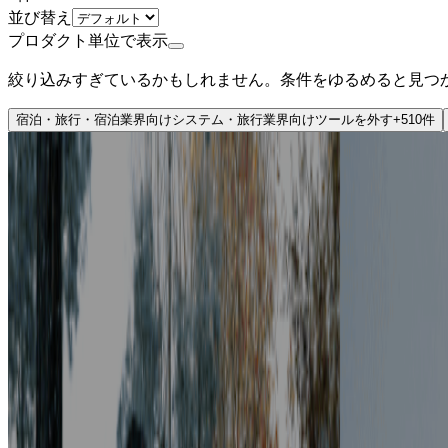
並び替え
プロダクト単位で表示
絞り込みすぎているかもしれません。条件をゆるめると見つ
宿泊・旅行・宿泊業界向けシステム・旅行業界向けツール
を外す
+
510
件
ミドルステージ
NOT A HOTEL株式会社
プロダクト
NOT A HOTEL
概要
NOT A HOTELは単なる別荘ではありません。 保有す
BtoC
BtoBtoC
10→100（プロダクト拡大）
募集中の求人情報