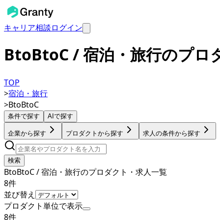
キャリア相談
ログイン
BtoBtoC / 宿泊・旅行の
TOP
>
宿泊・旅行
>
BtoBtoC
条件で探す
AIで探す
企業から探す
プロダクトから探す
求人の条件から探す
検索
BtoBtoC / 宿泊・旅行のプロダクト・求人一覧
8
件
並び替え
プロダクト単位で表示
8
件