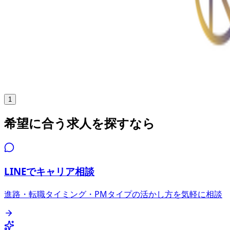
年収
508万円〜
正社員
中規模チーム（11〜30人）
気になる
詳細を見る
1
希望に合う求人を探すなら
LINEでキャリア相談
進路・転職タイミング・PMタイプの活かし方を気軽に相談