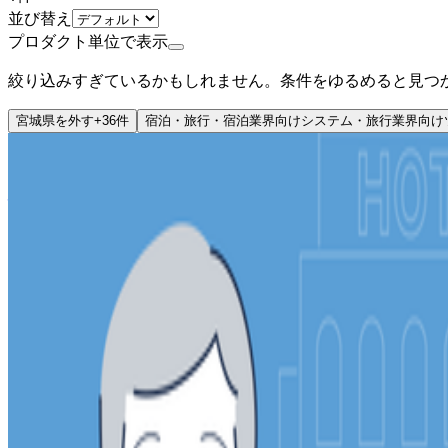
並び替え
プロダクト単位で表示
絞り込みすぎているかもしれません。条件をゆるめると見つ
宮城県
を外す
+
36
件
宿泊・旅行・宿泊業界向けシステム・旅行業界向け
ミドルステージ
株式会社ネクストビート
プロダクト
おもてなしHR
概要
おもてなしHRは株式会社ネクストビートが提供する観光業
備えています。
BtoB
1→10（プロダクト成長）