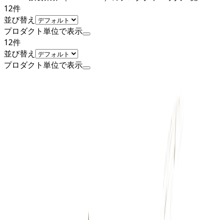
12
件
並び替え
プロダクト単位で表示
12
件
並び替え
プロダクト単位で表示
公式
上場
セーフィー株式会社
プロダクト
Safie One
概要
防犯も店舗運営も変えていく、かしこくなるAIカメラ より
キレイに、よりカンタンに。 防犯カメラとしての性能が向
上。 新たにエッジAIを搭載し、画像解析で業務課題まで解
決していく、 それがSafie One（セーフィーワン）です。