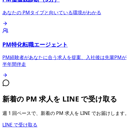
あなたの PMタイプと向いている環境がわかる
PM特化転職エージェント
PM経験者があなたに合う求人を提案、入社後は先輩PMが
半年間伴走
新着の PM 求人を LINE で受け取る
週 1 回ペースで、新着の PM 求人を LINE でお届けします。
LINE で受け取る