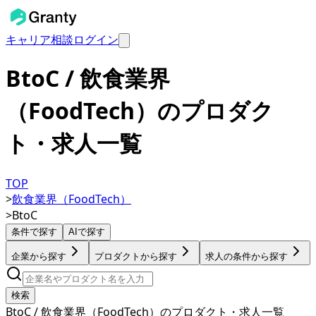
キャリア相談
ログイン
BtoC / 飲食業界
（FoodTech）のプロダク
ト・求人一覧
TOP
>
飲食業界（FoodTech）
>
BtoC
条件で探す
AIで探す
企業から探す
プロダクトから探す
求人の条件から探す
検索
BtoC / 飲食業界（FoodTech）のプロダクト・求人一覧