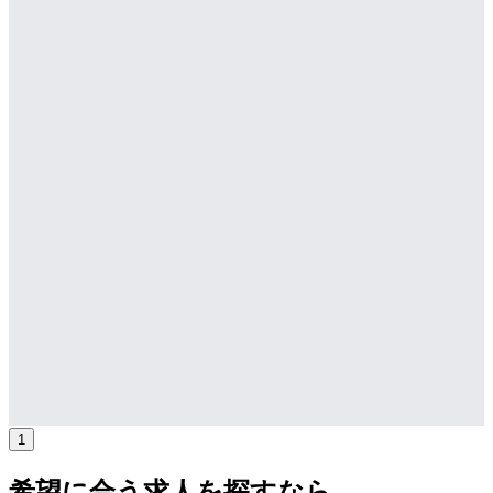
年収
508万円〜
正社員
気になる
詳細を見る
1
希望に合う求人を探すなら