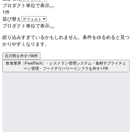
プロダクト単位で表示
1
件
並び替え
プロダクト単位で表示
絞り込みすぎているかもしれません。条件をゆるめると見つ
かりやすくなります。
石川県
を外す
+
56
件
飲食業界（FoodTech）・レストラン管理システム・食材サプライチェ
ーン管理・フードデリバリーインフラ
を外す
+
7
件
ミドルステージ
株式会社ネクストビート
プロダクト
FURUMAU
概要