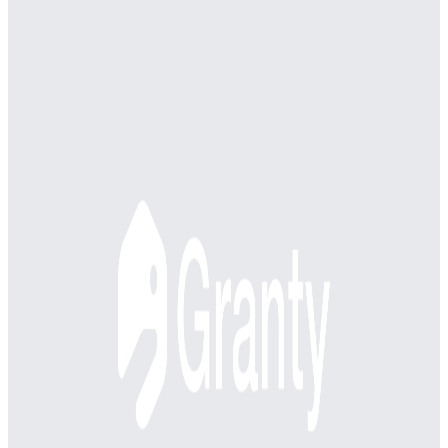
FURUMAUは株式会社ネクストビートが提供する調理師・調
理スタッフ専門の求人サイトです。和食・洋食・中華などの
業態別求人検索機能、エリア別求人検索機能、職種別求人検
索機能を備えています。転職相談サービスに対応していま
す。
BtoC
1→10（プロダクト成長）
募集中の求人情報
【金沢・転勤なし】保育士バンク！両面型キャリ
アアドバイザー
石川県
金沢市