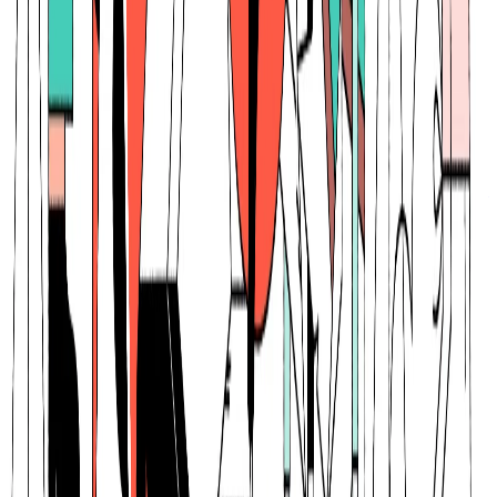
プロダクト
note
概要
noteは、個人や企業がテキスト、画像、音声、動画などの
コンテンツを作成・発行・販売できるプラットフォームで
す。クリエイターが自分の作品を公開し、読者と直接つなが
ることができます。
BtoC
10→100（プロダクト拡大）
募集中の求人情報
【業務委託】漫画編集者 / コンテンツプロデュー
サー / IPプロデューサー
東京都
千代田区
副業・業務委託
ミドル
気になる
詳細を見る