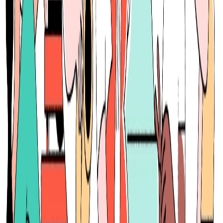
月給
62.5万円〜100万円
正社員
シニア
気になる
詳細を見る
レイターステージ
note株式会社
プロダクト
note