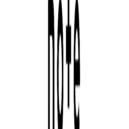
note株式会社
プロダクト
note
概要
noteは、個人や企業がテキスト、画像、音声、動画などの
コンテンツを作成・発行・販売できるプラットフォームで
す。クリエイターが自分の作品を公開し、読者と直接つなが
ることができます。
BtoC
10→100（プロダクト拡大）
募集中の求人情報
AIプラットフォームエンジニア
東京都
千代田区