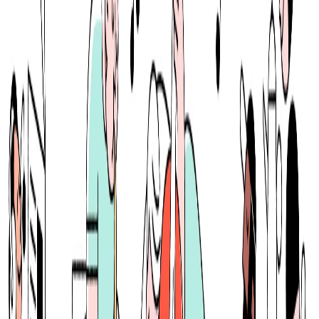
月給
62.5万円〜100万円
正社員
経営層
気になる
詳細を見る
レイターステージ
note株式会社
プロダクト
note
概要
noteは、個人や企業がテキスト、画像、音声、動画などの
コンテンツを作成・発行・販売できるプラットフォームで
す。クリエイターが自分の作品を公開し、読者と直接つなが