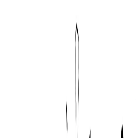
正社員
シニア
気になる
詳細を見る
レイターステージ
note株式会社
プロダクト
note
概要
noteは、個人や企業がテキスト、画像、音声、動画などの
コンテンツを作成・発行・販売できるプラットフォームで
す。クリエイターが自分の作品を公開し、読者と直接つなが
ることができます。
BtoC
10→100（プロダクト拡大）
募集中の求人情報