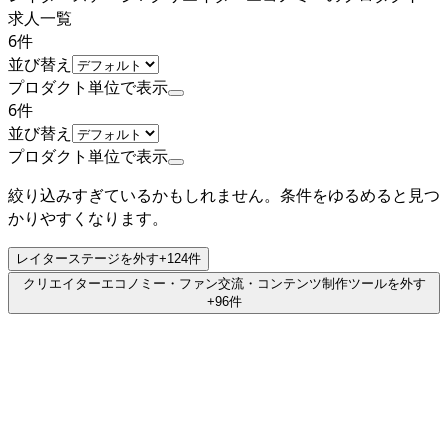
求人一覧
6
件
並び替え
プロダクト単位で表示
6
件
並び替え
プロダクト単位で表示
絞り込みすぎているかもしれません。条件をゆるめると見つ
かりやすくなります。
レイターステージ
を外す
+
124
件
クリエイターエコノミー・ファン交流・コンテンツ制作ツール
を外す
+
96
件
レイターステージ
note株式会社
プロダクト