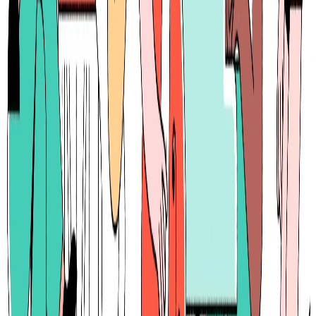
概要
noteは、個人や企業がテキスト、画像、音声、動画などの
コンテンツを作成・発行・販売できるプラットフォームで
す。クリエイターが自分の作品を公開し、読者と直接つなが
ることができます。
BtoC
10→100（プロダクト拡大）
募集中の求人情報
【エンタープライズ事業】事業開発
東京都
千代田区