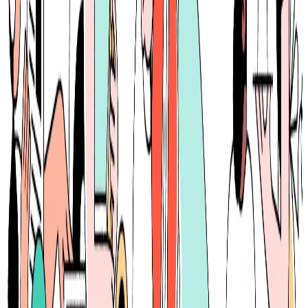
ることができます。
BtoC
10→100（プロダクト拡大）
募集中の求人情報
note.com事業開発
東京都
千代田区