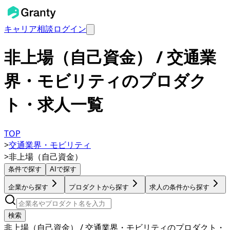
キャリア相談
ログイン
非上場（自己資金） / 交通業
界・モビリティのプロダク
ト・求人一覧
TOP
>
交通業界・モビリティ
>
非上場（自己資金）
条件で探す
AIで探す
企業から探す
プロダクトから探す
求人の条件から探す
検索
非上場（自己資金） / 交通業界・モビリティのプロダクト・