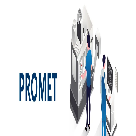
PROMETは株式会社宇部情報システムが提供する運転操作
定量評価システムです。運転操作の定量的な評価機能を備え
ています。
BtoB
10→100（プロダクト拡大）
募集中の求人情報
システムエンジニア(福岡)
福岡県
福岡市