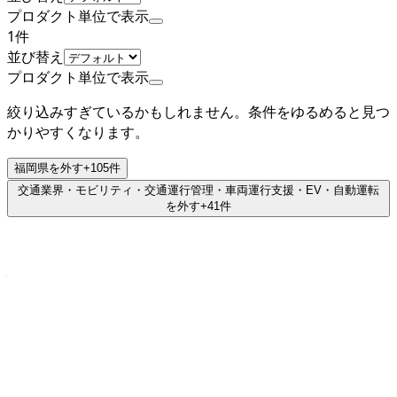
プロダクト単位で表示
1
件
並び替え
プロダクト単位で表示
絞り込みすぎているかもしれません。条件をゆるめると見つ
かりやすくなります。
福岡県
を外す
+
105
件
交通業界・モビリティ・交通運行管理・車両運行支援・EV・自動運転
を外す
+
41
件
非上場（自己資金）
株式会社宇部情報システム
プロダクト
PROMET
概要