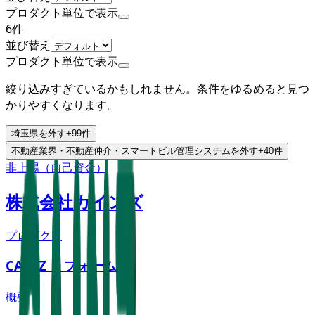
プロダクト単位で表示
6
件
並び替え
プロダクト単位で表示
絞り込みすぎているかもしれません。条件をゆるめると見つ
かりやすくなります。
埼玉県
を外す
+
99
件
不動産業界・不動産仲介・スマートビル管理システム
を外す
+
40
件
非上場（自己資金）
株式会社カインズ
プロダクト
CAINZ リフォーム
概要