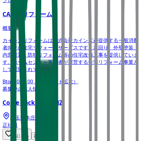
プロダクト
CAINZ リフォーム
概要
カインズリフォームは株式会社カインズが提供する一般消費
者向けの住宅リフォームサービスです。水回り、外壁塗装、
内窓設置、防犯リフォーム等の住宅改修工事を提供していま
す。ホームセンター事業者が運営する住宅リフォーム事業と
して展開されています。
BtoC
10→100（プロダクト拡大）
募集中の求人情報
Come back to CAINZ
埼玉県
本庄市
正社員
気になる
詳細を見る