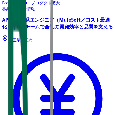
BtoC
10→100（プロダクト拡大）
募集中の求人情報
API基盤開発エンジニア（MuleSoft／コスト最適
化）｜C4Eチームで全社の開発効率と品質を支える
埼玉県
本庄市