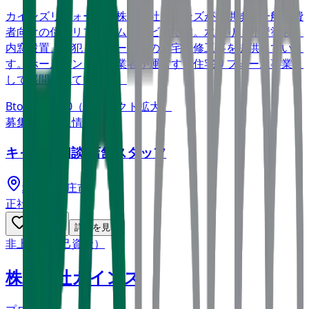
カインズリフォームは株式会社カインズが提供する一般消費
者向けの住宅リフォームサービスです。水回り、外壁塗装、
内窓設置、防犯リフォーム等の住宅改修工事を提供していま
す。ホームセンター事業者が運営する住宅リフォーム事業と
して展開されています。
BtoC
10→100（プロダクト拡大）
募集中の求人情報
キャリア相談 店舗スタッフ
埼玉県
本庄市
正社員
気になる
詳細を見る
非上場（自己資金）
株式会社カインズ