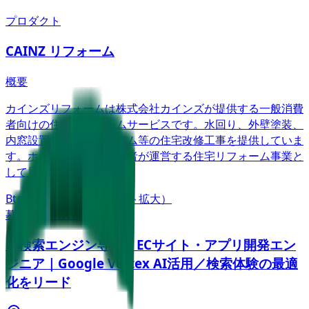
プロダクト
CAINZ リフォーム
概要
カインズリフォームは株式会社カインズが提供する一般消費
者向けの住宅リフォームサービスです。水回り、外壁塗装、
内窓設置、防犯リフォーム等の住宅改修工事を提供していま
す。ホームセンター事業者が運営する住宅リフォーム事業と
して展開されています。
BtoC
10→100（プロダクト拡大）
募集中の求人情報
【検索エンジン専任】ECサイト・アプリ開発エン
ジニア｜Google Vertex AI活用／検索体験の最適
化をリード