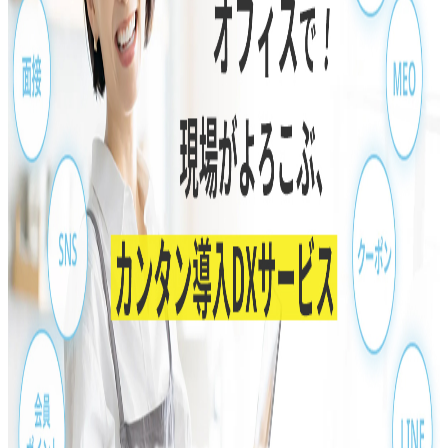
管理、LINE会員システム）、採用コボットシリーズ（採用
ページ作成、面接設定自動化、応募者対応）、HRコボット
シリーズ（人材派遣向け応募管理、営業リスト作成）の3つ
のシリーズを展開しています。
BtoB
10→100（プロダクト拡大）
募集中の求人情報
SRE
東京都
港区