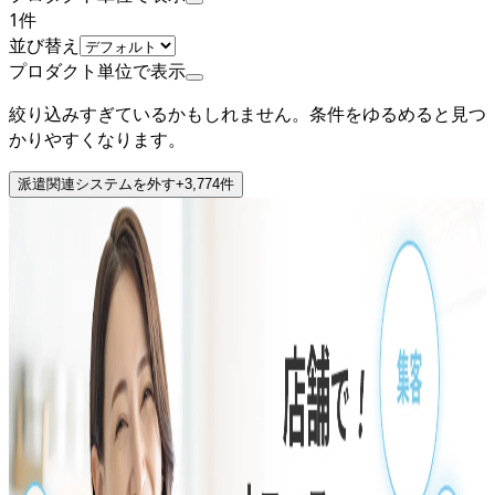
1
件
並び替え
プロダクト単位で表示
絞り込みすぎているかもしれません。条件をゆるめると見つ
かりやすくなります。
派遣関連システム
を外す
+
3,774
件
上場
ディップ株式会社
プロダクト
コボット
概要
コボットはディップ株式会社が提供する中小企業向けDXサ
ービスです。集客コボットシリーズ（MEO対策、SNS予約