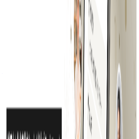
年収
420万円〜840万円
正社員
気になる
詳細を見る
ミドルステージ
株式会社ネクストビート
プロダクト
Hospitality Careers
概要
Hospitality Careersは株式会社ネクストビートが提供するシ
ンガポールの接客業界・飲食業界に特化した求人プラットフ