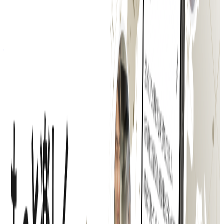
気になる
詳細を見る
ミドルステージ
株式会社ネクストビート
プロダクト
Hospitality Careers
概要
Hospitality Careersは株式会社ネクストビートが提供するシ
ンガポールの接客業界・飲食業界に特化した求人プラットフ
ォームです。
BtoC
1→10（プロダクト成長）
募集中の求人情報
【東京】総務