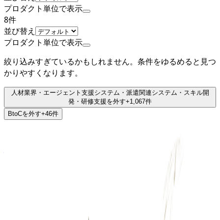
プロダクト単位で表示
8
件
並び替え
プロダクト単位で表示
絞り込みすぎているかもしれません。条件をゆるめると見つ
かりやすくなります。
人材業界・エージェント支援システム・派遣関連システム・スキル開
発・研修支援
を外す
+
1,067
件
BtoC
を外す
+
46
件
ミドルステージ
株式会社ネクストビート
プロダクト
Hospitality Careers
概要