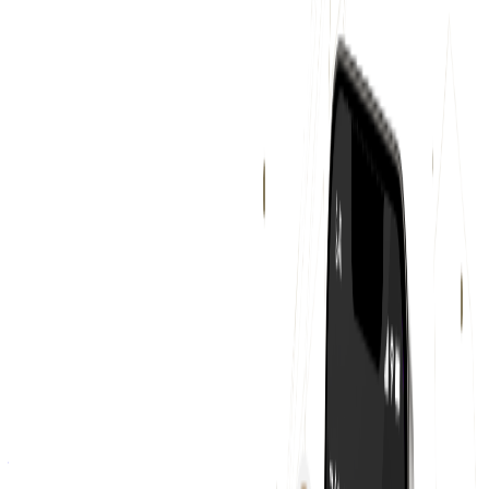
Hospitality Careers
概要
Hospitality Careersは株式会社ネクストビートが提供するシ
ンガポールの接客業界・飲食業界に特化した求人プラットフ
ォームです。
BtoC
1→10（プロダクト成長）
募集中の求人情報
カジュアル面談
東京都
渋谷区
正社員
気になる
詳細を見る
ミドルステージ
株式会社ネクストビート