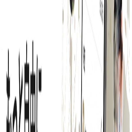
年収
420万円〜840万円
正社員
ミドル
気になる
詳細を見る
ミドルステージ
株式会社ネクストビート
プロダクト
Hospitality Careers
概要
Hospitality Careersは株式会社ネクストビートが提供するシ
ンガポールの接客業界・飲食業界に特化した求人プラットフ
ォームです。
BtoC
1→10（プロダクト成長）
募集中の求人情報