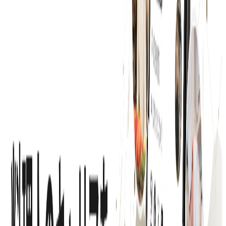
株式会社ネクストビート
プロダクト
Hospitality Careers
概要
Hospitality Careersは株式会社ネクストビートが提供するシ
ンガポールの接客業界・飲食業界に特化した求人プラットフ
ォームです。
BtoC
1→10（プロダクト成長）
募集中の求人情報
【東京】労務
東京都
渋谷区