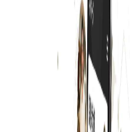
プロダクト
Hospitality Careers
概要
Hospitality Careersは株式会社ネクストビートが提供するシ
ンガポールの接客業界・飲食業界に特化した求人プラットフ
ォームです。
BtoC
1→10（プロダクト成長）
募集中の求人情報
NEXTBEAT HUB
東京都
渋谷区
正社員
気になる
詳細を見る
ミドルステージ