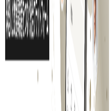
ォームです。
BtoC
1→10（プロダクト成長）
募集中の求人情報
【金沢・転勤なし】保育士バンク！両面型キャリ
アアドバイザー
石川県
金沢市