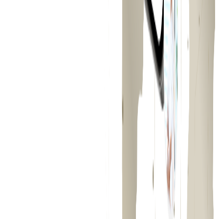
概要
CHEFLINKは株式会社シェアダインが提供する飲食業界向け
の人材・キャリア支援プラットフォームです。食の専門人材
と飲食事業者をマッチングする機能を備えています。従来の
「CHEFLINK（キャリアサポートSNS）」と「SPOT
CHEF（食の専門人材紹介サービス）」を統合したプラット
フォームです。
BtoB
BtoC
1→10（プロダクト成長）
募集中の求人情報
新規事業企画/経営企画
東京都
港区