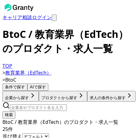
キャリア相談
ログイン
BtoC / 教育業界（EdTech）
のプロダクト・求人一覧
TOP
>
教育業界（EdTech）
>
BtoC
条件で探す
AIで探す
企業から探す
プロダクトから探す
求人の条件から探す
検索
BtoC / 教育業界（EdTech）のプロダクト・求人一覧
25
件
並び替え