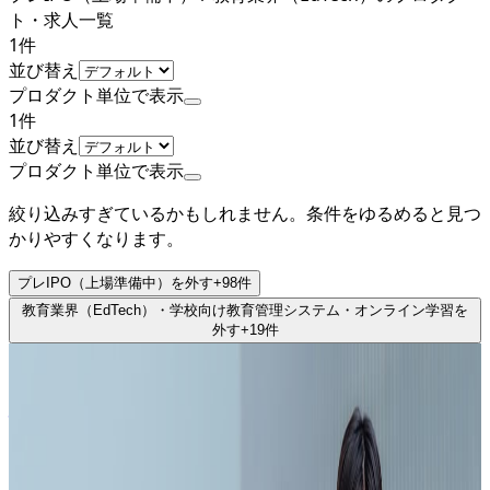
ト・求人一覧
1
件
並び替え
プロダクト単位で表示
1
件
並び替え
プロダクト単位で表示
絞り込みすぎているかもしれません。条件をゆるめると見つ
かりやすくなります。
プレIPO（上場準備中）
を外す
+
98
件
教育業界（EdTech）・学校向け教育管理システム・オンライン学習
を
外す
+
19
件
プレIPO（上場準備中）
株式会社助太刀
プロダクト