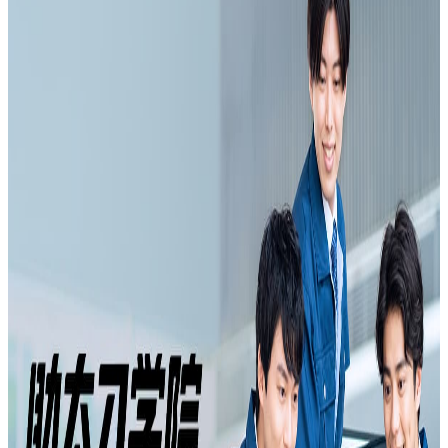
助太刀学院
概要
助太刀学院は株式会社助太刀が提供する建設業界向けのオン
ライン教育プラットフォームです。フルハーネス型墜落制止
用器具特別教育、酸素欠乏・硫化水素危険作業特別教育、足
場の組立て等作業従事者特別教育、高所作業車運転業務特別
教育、自由研削といしの取替え等特別教育、低圧電気取扱業
務特別教育、石綿取扱い作業従事者特別教育、玉掛け特別教
育のオンデマンド講習を提供しています。進捗管理機能、顔
認証システムによる本人確認、修了証のPDF発行機能を備え
ています。
BtoC
1→10（プロダクト成長）
募集中の求人情報
0.00_東京本社_オープンポジション
東京都
新宿区