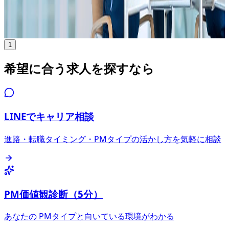
年収
400万円〜1000万円
正社員
気になる
詳細を見る
1
希望に合う求人を探すなら
LINEでキャリア相談
進路・転職タイミング・PMタイプの活かし方を気軽に相談
PM価値観診断（5分）
あなたの PMタイプと向いている環境がわかる