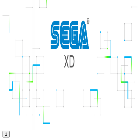
CX School
概要
CX Schoolは株式会社セガ エックスディーが提供するデジタ
ル人材向けの専門家養成プログラムです。カスタマーエクス
ペリエンス設計力を育成するデジタルサービス開発に特化し
た教育プログラムを提供しています。ゲーミフィケーション
をコアナレッジとした教育事業を展開しています。
BtoB
1→10（プロダクト成長）
募集中の求人情報
【全社】カジュアル面談フォーム
東京都
新宿区
正社員
気になる
詳細を見る
1