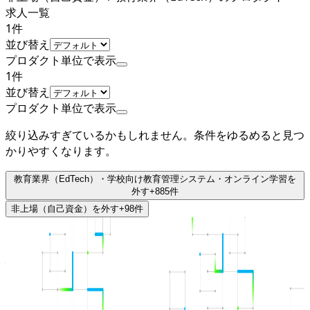
求人一覧
1
件
並び替え
プロダクト単位で表示
1
件
並び替え
プロダクト単位で表示
絞り込みすぎているかもしれません。条件をゆるめると見つ
かりやすくなります。
教育業界（EdTech）・学校向け教育管理システム・オンライン学習
を
外す
+
885
件
非上場（自己資金）
を外す
+
98
件
非上場（自己資金）
株式会社セガ エックスディー
プロダクト