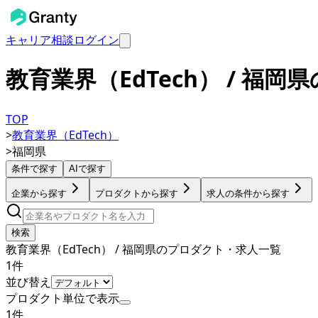
キャリア相談
ログイン
教育業界（EdTech） / 福
TOP
>
教育業界（EdTech）
>
福岡県
条件で探す
AIで探す
企業から探す
プロダクトから探す
求人の条件から探す
検索
教育業界（EdTech） / 福岡県のプロダクト・求人一覧
1
件
並び替え
プロダクト単位で表示
1
件