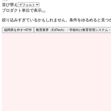
並び替え
プロダクト単位で表示
絞り込みすぎているかもしれません。条件をゆるめると見つ
福岡県
を外す
+
97
件
教育業界（EdTech）・学校向け教育管理システム
ミドルステージ
株式会社ネクストビート
プロダクト
保育士バンク！
概要
保育士・幼稚園教諭の転職・求人なら【保育士バンク!】保育
す。保育士・幼稚園教諭の転職をお考えなら【保育士バンク!
BtoBtoC
1→10（プロダクト成長）