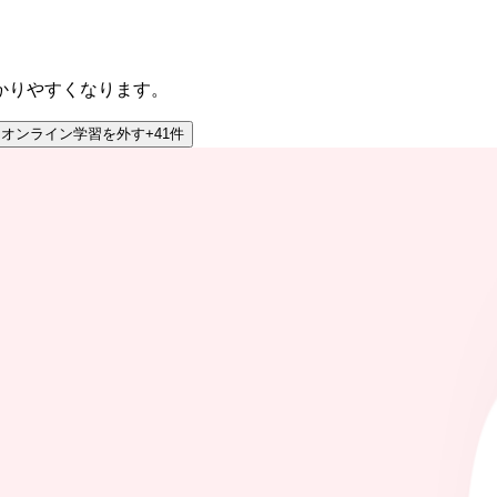
かりやすくなります。
・オンライン学習
を外す
+
41
件
園・幼稚園のお仕事や募集情報を掲載中!国内最大級の保育士
】