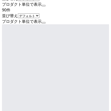
プロダクト単位で表示
90
件
並び替え
プロダクト単位で表示
非上場（自己資金）
株式会社Algoage
プロダクト
DMMビジネスAI
概要
DMMビジネスAIは、生成AI、ノーコード、プログラミング
を学ぶ法人向けAI研修サービスです。オンライン・Eラーニ
ング形式で、業務自動化と生産性向上を目指す企業の従業員
を対象としています。
BtoB
10→100（プロダクト拡大）