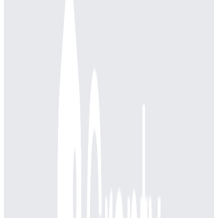
プロダクト
モノタロウ
概要
間接資材(オフィス用品、工具、消耗品など)を取り扱うBtoB
オンラインストア
BtoB
10→100（プロダクト拡大）
募集中の求人情報
【茨城】物流インフラエンジニア
茨城県
笠間市