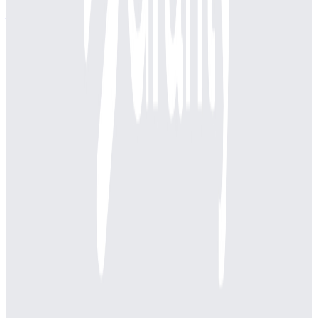
株式会社MonotaRO
プロダクト
モノタロウ
概要
間接資材(オフィス用品、工具、消耗品など)を取り扱うBtoB
オンラインストア
BtoB
10→100（プロダクト拡大）
募集中の求人情報
【茨城／笠間】安全衛生管理者
茨城県
笠間市
正社員
気になる
詳細を見る