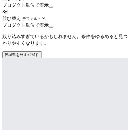
プロダクト単位で表示
8
件
並び替え
プロダクト単位で表示
絞り込みすぎているかもしれません。条件をゆるめると見つ
かりやすくなります。
茨城県
を外す
+
251
件
上場
株式会社MonotaRO
プロダクト
モノタロウ
概要
間接資材(オフィス用品、工具、消耗品など)を取り扱うBtoB