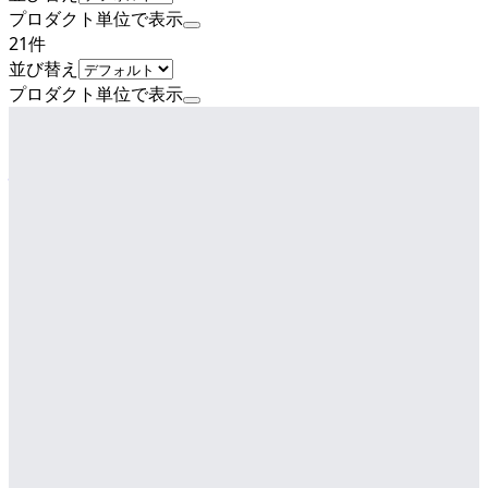
プロダクト単位で表示
21
件
並び替え
プロダクト単位で表示
ミドルステージ
株式会社ALGO ARTIS
プロダクト
Optium
概要
Optiumは株式会社ALGO ARTISが提供する企業向けの計画
最適化ツールです。海運、製造（プロセス・組み立て）、電
力、運輸の各業界向けに運用計画の自動策定機能を備えてい
ます。複数の制約条件を考慮した配船計画、生産計画、運行
計画の自動生成に対応しています。