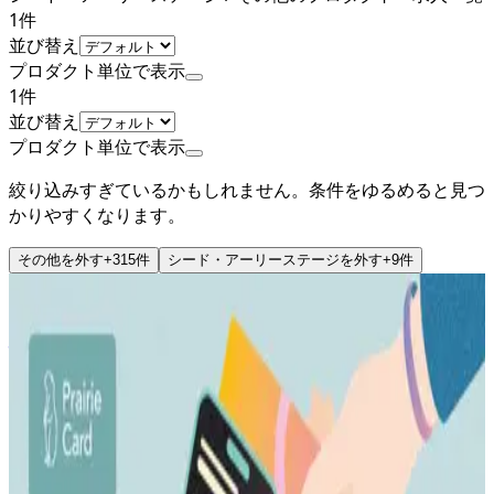
1
件
並び替え
プロダクト単位で表示
1
件
並び替え
プロダクト単位で表示
絞り込みすぎているかもしれません。条件をゆるめると見つ
かりやすくなります。
その他
を外す
+
315
件
シード・アーリーステージ
を外す
+
9
件
公式
シード・アーリーステージ
株式会社スタジオプレーリー
プロダクト
プレーリーカード
概要