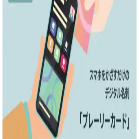
プレーリーカードは、個人のプロフィールや実績、SNSリン
ク、活動内容などを一元的にまとめて共有できるデジタル名
刺サービスです。紙の名刺では伝えきれない情報を、スマー
トかつ印象的に伝えることができ、初対面の相手との関係構
築をスムーズにします。URLひとつで誰とでも簡単に共有で
き、常に最新の情報にアップデートできるため、出会いの瞬
間の価値を最大化。ビジネスシーンやイベント、SNSでの自
己紹介など幅広い場面で活用でき、個人の魅力を最大限に引
き出します。プレーリーカードは、出会いを単なる接点にと
どめず、信頼や共感に変えていくための新しい名刺体験を提
供します。
BtoC
BtoB
1→10（プロダクト成長）
募集中の求人情報
エンジニア
東京都
渋谷区
正社員
ミドル
シニア
組織立ち上げ（2〜5人）