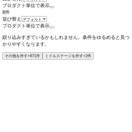
プロダクト単位で表示
8
件
並び替え
プロダクト単位で表示
絞り込みすぎているかもしれません。条件をゆるめると見つ
かりやすくなります。
その他
を外す
+
871
件
ミドルステージ
を外す
+
2
件
ミドルステージ
株式会社KOMPEITO
プロダクト
OFFICE DE YASAI
概要
オフィスに冷蔵庫を置くだけ、全国対応・24時間ご利用可