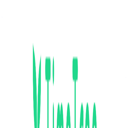
ミドルステージ
株式会社TimeTree
プロダクト
TimeTree
概要
TimeTreeは、予定の共有と相談が驚くほど簡単にできるコ
ミュニケーションアプリです。カレンダーひとつで、決まっ
た予定の共有も、これからの楽しみな予定の相談も簡単にで
きます。
BtoC
10→100（プロダクト拡大）
募集中の求人情報
Frontendエンジニア