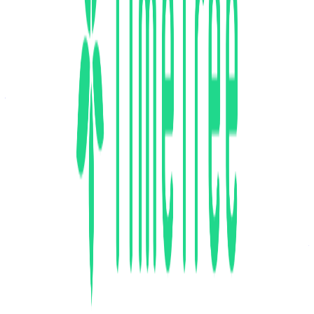
東京都
新宿区
正社員
小規模チーム（6〜10人）
気になる
詳細を見る
ミドルステージ
株式会社TimeTree
プロダクト
TimeTree
概要
TimeTreeは、予定の共有と相談が驚くほど簡単にできるコ
ミュニケーションアプリです。カレンダーひとつで、決まっ
た予定の共有も、これからの楽しみな予定の相談も簡単にで
きます。
BtoC
10→100（プロダクト拡大）
募集中の求人情報