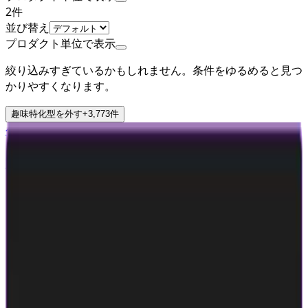
2
件
並び替え
プロダクト単位で表示
絞り込みすぎているかもしれません。条件をゆるめると見つ
かりやすくなります。
趣味特化型
を外す
+
3,773
件
公式
シード・アーリーステージ
株式会社LinQ
プロダクト
whoo
概要
■ whooが目指している世界 「友だちと仲良くなりたい」と
いう欲求は、特定の世代に限られたものではありません。若