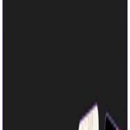
者だけでなく、あらゆる世代が抱える普遍的な願いです。
位置情報を共有することで、私たちは友人と気軽に「会う」
きっかけを生み出します。 「今、近くにいるからちょっと
お茶しない？」「あの店、一緒に行ってみない？」といった
誘いが、よりスムーズに、自然に生まれるようになるので
す。 whooはコミュニケーションのハードルを下げ、友だち
同士がもっとかんたんに仲良くなれる世界をつくります。
【Store URL】 iOS:
https://apps.apple.com/jp/app/id6444837964 Android:
https://play.google.com/store/apps/details?id=app.whoo
CtoC
BtoC
その他
1→10（プロダクト成長）
募集中の求人情報
01_プロダクトマネージャー
東京都
渋谷区