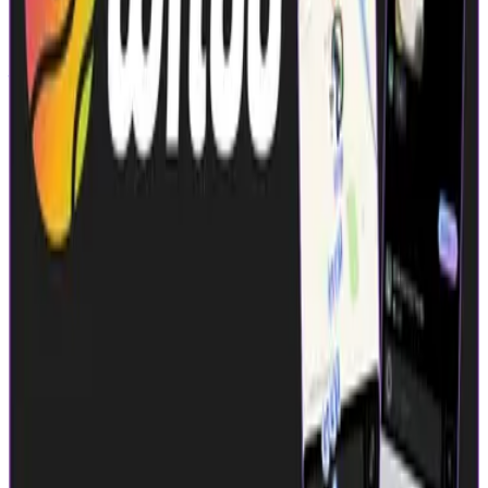
公式
シード・アーリーステージ
株式会社LinQ
プロダクト
whoo
概要
■ whooが目指している世界 「友だちと仲良くなりたい」と
いう欲求は、特定の世代に限られたものではありません。若
者だけでなく、あらゆる世代が抱える普遍的な願いです。
位置情報を共有することで、私たちは友人と気軽に「会う」
きっかけを生み出します。 「今、近くにいるからちょっと
お茶しない？」「あの店、一緒に行ってみない？」といった
誘いが、よりスムーズに、自然に生まれるようになるので
す。 whooはコミュニケーションのハードルを下げ、友だち
同士がもっとかんたんに仲良くなれる世界をつくります。
【Store URL】 iOS: