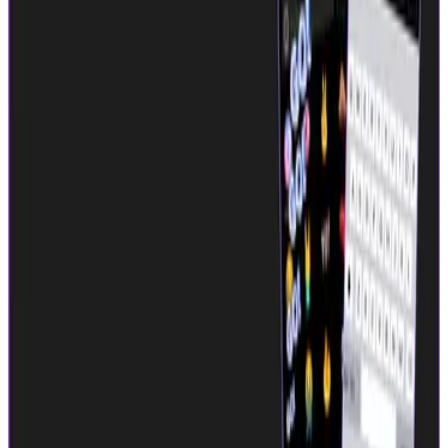
https://apps.apple.com/jp/app/id6444837964 Android:
https://play.google.com/store/apps/details?id=app.whoo
CtoC
BtoC
その他
1→10（プロダクト成長）
募集中の求人情報
02_UI/UXデザイナー
東京都
渋谷区