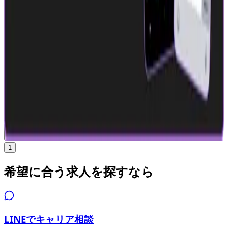
年収
600万円〜1500万円
正社員
ミドル
シニア
マネージャー
組織立ち上げ（2〜5人）
気になる
詳細を見る
1
希望に合う求人を探すなら
LINEでキャリア相談