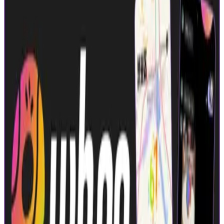
年収
600万円〜1500万円
正社員
ミドル
シニア
マネージャー
組織立ち上げ（2〜5人）
気になる
詳細を見る