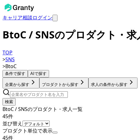
キャリア相談
ログイン
BtoC / SNSのプロダクト・
TOP
>
SNS
>
BtoC
条件で探す
AIで探す
企業から探す
プロダクトから探す
求人の条件から探す
検索
BtoC / SNSのプロダクト・求人一覧
45
件
並び替え
プロダクト単位で表示
45
件