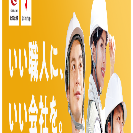
助太刀社員
概要
助太刀社員は株式会社助太刀が提供する建設業特化の求人サ
ービスです。職人や施工管理を含めた87職種の求人応募・
募集機能、直接スカウト機能、20万人のアプリユーザーへ
の求人掲載機能を備えています。
BtoB
1→10（プロダクト成長）
募集中の求人情報
0.00_東京本社_オープンポジション
東京都
新宿区