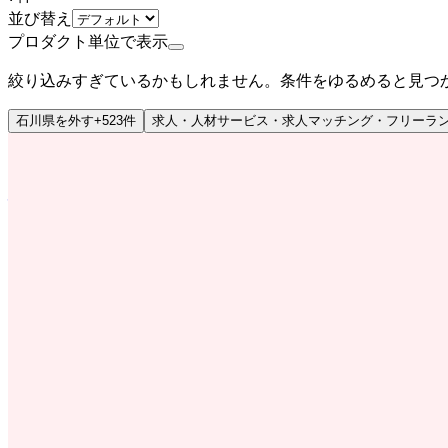
並び替え
プロダクト単位で表示
絞り込みすぎているかもしれません。条件をゆるめると見つ
石川県
を外す
+
523
件
求人・人材サービス・求人マッチング・フリーラ
ミドルステージ
株式会社ネクストビート
プロダクト
Tech Bridge Japan
概要
Tech Bridge Japanは株式会社ネクストビートが
職カウンセリングの機能を備えています。
BtoB
BtoC
1→10（プロダクト成長）