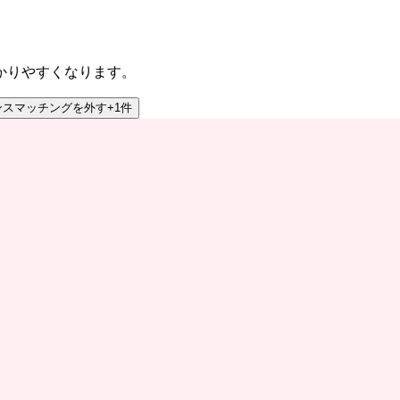
かりやすくなります。
ンスマッチング
を外す
+
1
件
提供する外国人IT人材向けのキャリア支援サービスです。日本での就