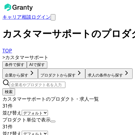
キャリア相談
ログイン
カスタマーサポートのプロダ
TOP
>
カスタマーサポート
条件で探す
AIで探す
企業から探す
プロダクトから探す
求人の条件から探す
検索
カスタマーサポートのプロダクト・求人一覧
31
件
並び替え
プロダクト単位で表示
31
件
並び替え