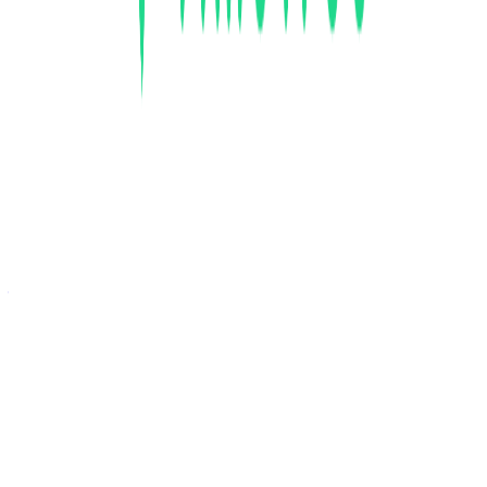
BtoC
10→100（プロダクト拡大）
募集中の求人情報
Frontendエンジニア
東京都
新宿区
正社員
小規模チーム（6〜10人）
気になる
詳細を見る
ミドルステージ
株式会社TimeTree
プロダクト
TimeTree
概要
TimeTreeは、予定の共有と相談が驚くほど簡単にできるコ