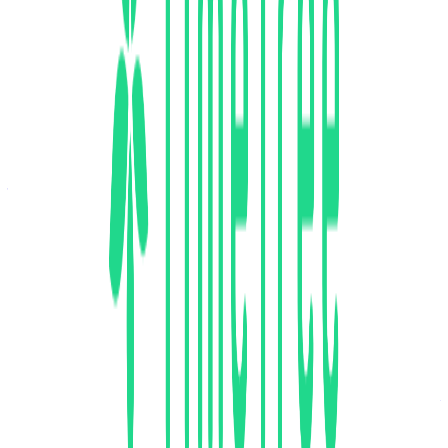
【新着】SRE
フルリモート
正社員
小規模チーム（6〜10人）
気になる
詳細を見る
ミドルステージ
株式会社TimeTree
プロダクト
TimeTree
概要
TimeTreeは、予定の共有と相談が驚くほど簡単にできるコ
ミュニケーションアプリです。カレンダーひとつで、決まっ
た予定の共有も、これからの楽しみな予定の相談も簡単にで
きます。