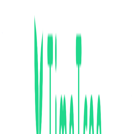
気になる
詳細を見る
ミドルステージ
株式会社TimeTree
プロダクト
TimeTree
概要
TimeTreeは、予定の共有と相談が驚くほど簡単にできるコ
ミュニケーションアプリです。カレンダーひとつで、決まっ
た予定の共有も、これからの楽しみな予定の相談も簡単にで
きます。
BtoC
10→100（プロダクト拡大）
募集中の求人情報