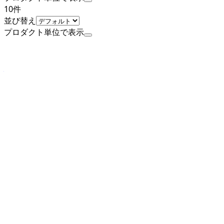
10
件
並び替え
プロダクト単位で表示
公式
シード・アーリーステージ
株式会社スタジオプレーリー
プロダクト
プレーリーカード
概要
プレーリーカードは、個人のプロフィールや実績、SNSリン
ク、活動内容などを一元的にまとめて共有できるデジタル名
刺サービスです。紙の名刺では伝えきれない情報を、スマー
トかつ印象的に伝えることができ、初対面の相手との関係構
築をスムーズにします。URLひとつで誰とでも簡単に共有で
き、常に最新の情報にアップデートできるため、出会いの瞬