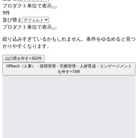
プロダクト単位で表示
9
件
並び替え
プロダクト単位で表示
絞り込みすぎているかもしれません。条件をゆるめると見つ
かりやすくなります。
山口県
を外す
+
362
件
HRtech（人事）・採用管理・労務管理・人材育成・エンゲージメント
を外す
+
74
件
非上場（自己資金）
株式会社宇部情報システム
プロダクト
借上くん
概要