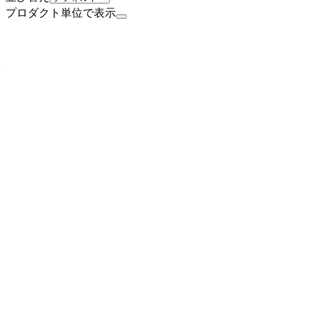
プロダクト単位で表示
非上場（自己資金）
株式会社セガ
プロダクト
セガネット麻雀 MJ
概要
セガネット麻雀 MJは株式会社セガが運営するネットワーク対戦
ステム、全国イベント、アバター機能を搭載しています。
BtoC
10→100（プロダクト拡大）
募集中の求人情報
【株式会社セガ フェイブ】【アミューズメントマシン
東京都
品川区