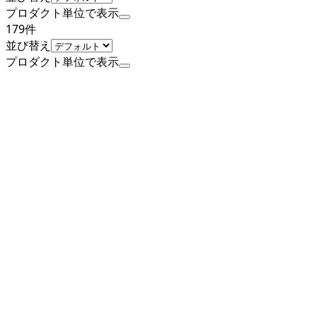
プロダクト単位で表示
179
件
並び替え
プロダクト単位で表示
公式
上場
セーフィー株式会社
プロダクト
Safie Viewer
概要
・Safie Viewerはクラウド型のリモート・モニタリングを行
うことができるツール →Safie対応カメラの映像視聴や設定
を行うことができ、クラウドを通じてリアルタイムの映像と
録画された映像を手軽に見ることができるアプリケーション
・for PC版とfor mobile版が存在