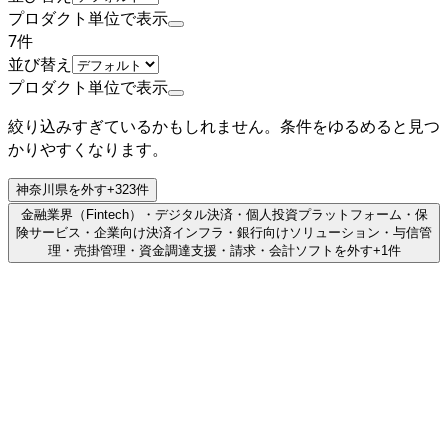
プロダクト単位で表示
7
件
並び替え
プロダクト単位で表示
絞り込みすぎているかもしれません。条件をゆるめると見つ
かりやすくなります。
神奈川県
を外す
+
323
件
金融業界（Fintech）・デジタル決済・個人投資プラットフォーム・保
険サービス・企業向け決済インフラ・銀行向けソリューション・与信管
理・売掛管理・資金調達支援・請求・会計ソフト
を外す
+
1
件
非上場（自己資金）
楽天証券株式会社
プロダクト
楽天証券