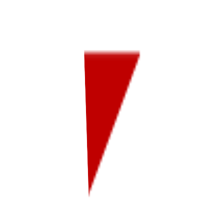
投資信託や確定拠出年金、NISAなら初心者に選ばれる楽天
グループの楽天証券。SPUに仲間入りし、ポイント投資で楽
天市場のお買い物のポイントが＋1倍！取引や残高に応じて
楽天ポイントが貯まる、使える楽天証券でおトクに資産形成
を始めよう！
BtoC
BtoB
0→1（プロダクト立ち上げ）
募集中の求人情報
0145_証券バックオフィス業務（口座管理_横浜）
神奈川県
横浜市