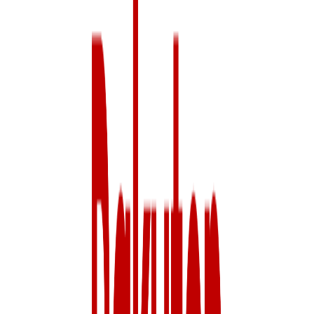
年収
690万円〜1300万円
正社員
気になる
詳細を見る
非上場（自己資金）
楽天証券株式会社
プロダクト
楽天証券
概要
投資信託や確定拠出年金、NISAなら初心者に選ばれる楽天
グループの楽天証券。SPUに仲間入りし、ポイント投資で楽
天市場のお買い物のポイントが＋1倍！取引や残高に応じて
楽天ポイントが貯まる、使える楽天証券でおトクに資産形成