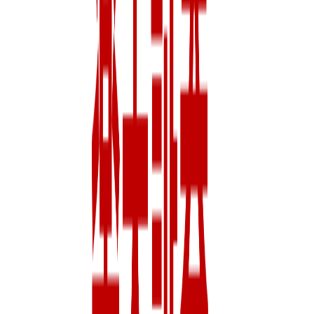
プロダクト
楽天証券
概要
投資信託や確定拠出年金、NISAなら初心者に選ばれる楽天
グループの楽天証券。SPUに仲間入りし、ポイント投資で楽
天市場のお買い物のポイントが＋1倍！取引や残高に応じて
楽天ポイントが貯まる、使える楽天証券でおトクに資産形成
を始めよう！
BtoC
BtoB
0→1（プロダクト立ち上げ）
募集中の求人情報
0141_証券決済及びオペレーション企画（債券）
神奈川県
横浜市