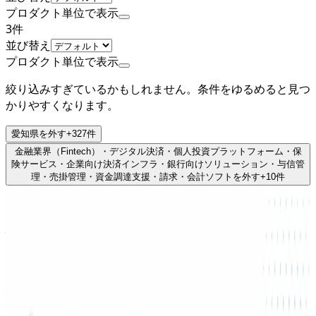
プロダクト単位で表示
3
件
並び替え
プロダクト単位で表示
絞り込みすぎているかもしれません。条件をゆるめると見つ
かりやすくなります。
愛知県
を外す
+
327
件
金融業界（Fintech）・デジタル決済・個人投資プラットフォーム・保
険サービス・企業向け決済インフラ・銀行向けソリューション・与信管
理・売掛管理・資金調達支援・請求・会計ソフト
を外す
+
10
件
非上場（自己資金）
株式会社Stayway
プロダクト
補助金クラウド