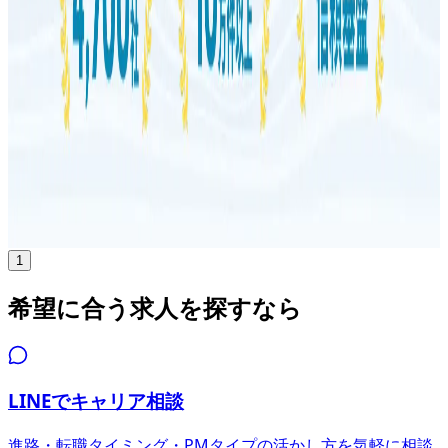
年収
360万円〜450万円
正社員
気になる
詳細を見る
1
希望に合う求人を探すなら
LINEでキャリア相談
進路・転職タイミング・PMタイプの活かし方を気軽に相談