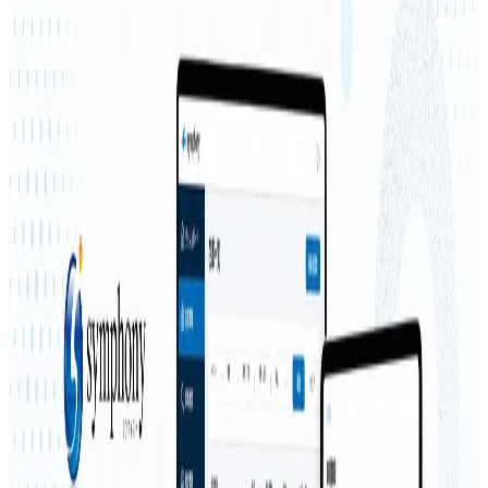
プロダクト
Quicar
概要
Quicarは株式会社ファブリカコミュニケーションズが提供
する自動車整備事業者向けのクラウド車検整備請求システム
です。見積・請求作成、整備記録、入出庫管理、顧客・車両
管理、集計機能を搭載しています。e-JIBAI連動オプション、
工賃・部品代連動オプション、会計システム連動オプション
に対応しています。
BtoB
1→10（プロダクト成長）
募集中の求人情報
【愛知県春日井市】自動車の鈑金フロントスタッ
フ
愛知県
春日井市