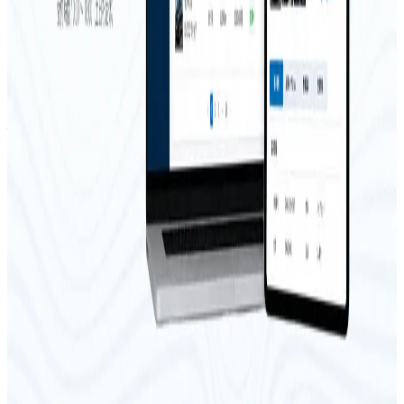
年収
360万円〜450万円
正社員
気になる
詳細を見る
非上場（自己資金）
株式会社ファブリカコミュニケーショ
ンズ
プロダクト
Quicar
概要
Quicarは株式会社ファブリカコミュニケーションズが提供
する自動車整備事業者向けのクラウド車検整備請求システム
です。見積・請求作成、整備記録、入出庫管理、顧客・車両
管理、集計機能を搭載しています。e-JIBAI連動オプション、
工賃・部品代連動オプション、会計システム連動オプション