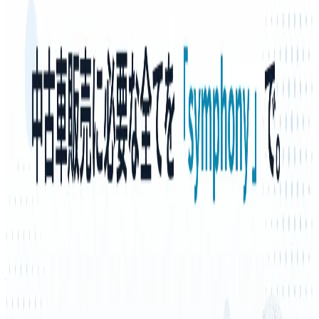
概要
補助金クラウドは、さまざまな中小企業さま向けのクラウド
型補助金・助成金対応支援サービスです。
BtoB
1→10（プロダクト成長）
募集中の求人情報
【名古屋】事業開発/コンサルタント（アソシエイ
ト）
愛知県
名古屋市
正社員
ジュニア
気になる
詳細を見る
非上場（自己資金）
株式会社ファブリカコミュニケーショ
ンズ