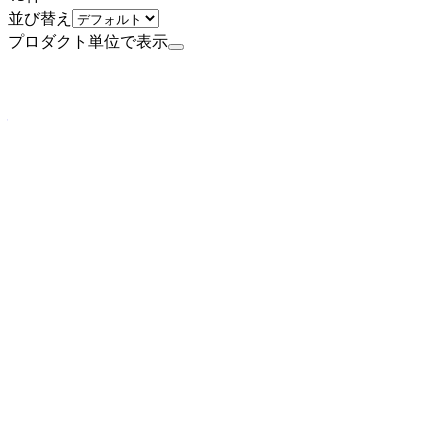
並び替え
プロダクト単位で表示
ミドルステージ
株式会社SocialDog
プロダクト
SocialDog
概要
SocialDogはTwitterアカウント運用ツールです。
す。Twitterにログインするだけで利用開始できます。
BtoB
10→100（プロダクト拡大）
募集中の求人情報
11.プロダクトマネージャー（PdM）