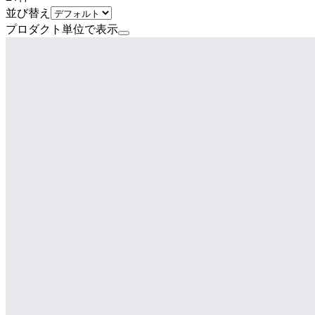
並び替え
プロダクト単位で表示
公式
かっこ株式会社
プロダクト
O-PLUX
概要
O-PLUXは、ECサイトで発生する不正ログイン・不正注
員登録、後払い未払い、不正抽選申込など多様な不正行為の防止
上のサイトに導入実績を持ち、2019年から7年連続でシェア
械学習による専任コンサルタントのチューニングで新たな不
サポートします。申し込みから最短1週間で稼働可能で、ト
BtoB
10→100（プロダクト拡大）
募集中の求人情報