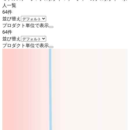
人一覧
64
件
並び替え
プロダクト単位で表示
64
件
並び替え
プロダクト単位で表示
公式
ミドルステージ
株式会社SmartHR
プロダクト
SmartHR
概要
SmartHRは、労務管理クラウド7年連続シェアNo.1のクラウ
ド人事労務ソフトです。人事・労務の業務効率化はもちろ
ん、働くすべての人の生産性向上を支えます。