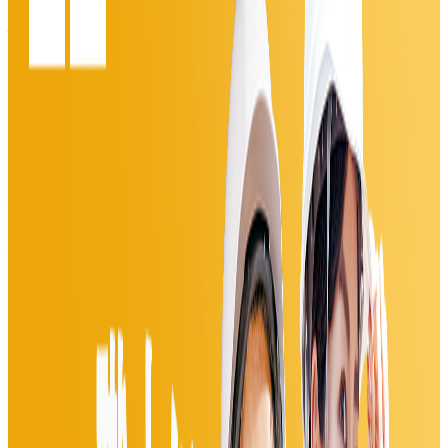
株式会社ログラス
プロダクト
Loglass 経営管理
概要
経営データの収集・一元管理・分析を一気通貫で実現する次
世代型経営管理クラウド。社内に散らばる予算、見込み、実
績、KPIのデータを統合し、全ての経営管理プロセスを効率
化。経営判断の精度やスピードを高めます。
BtoB
1→10（プロダクト成長）
募集中の求人情報
エージェント紹介
PdM・新規事業推進担当
東京都
港区