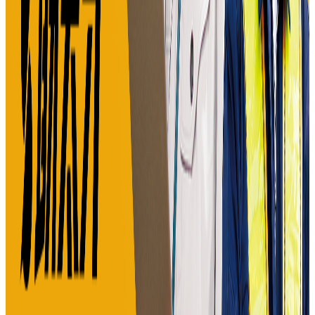
概要
株式会社助太刀が提供する建設業界向けマッチングアプリで
す。工事会社と職人の新規取引先開拓を対応します。82職
種、全国20万以上の事業者による登録を備えています。メ
ッセージ機能、検索機能、プロフィール機能を使用します。
BtoB
10→100（プロダクト拡大）
募集中の求人情報
1.08_東京本社_PdM：プロダクトマネージャー
東京都
新宿区