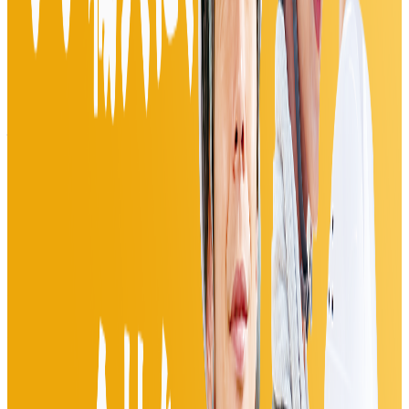
年収
700万円〜2000万円
正社員
ミドル
シニア
気になる
詳細を見る
公式
プレIPO（上場準備中）
株式会社ログラス
プロダクト
Loglass 経営管理
概要
経営データの収集・一元管理・分析を一気通貫で実現する次
世代型経営管理クラウド。社内に散らばる予算、見込み、実
績、KPIのデータを統合し、全ての経営管理プロセスを効率
化。経営判断の精度やスピードを高めます。
BtoB
1→10（プロダクト成長）
募集中の求人情報