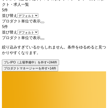
クト・求人一覧
5
件
並び替え
プロダクト単位で表示
5
件
並び替え
プロダクト単位で表示
絞り込みすぎているかもしれません。条件をゆるめると見つ
かりやすくなります。
プレIPO（上場準備中）
を外す
+
244
件
プロダクトマネージャー
を外す
+
14
件
公式
プレIPO（上場準備中）
株式会社ログラス
プロダクト
Loglass 経営管理