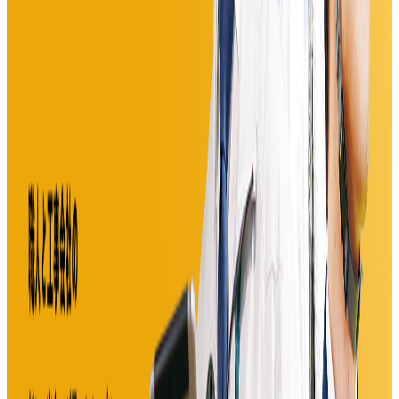
道から沖縄までのアウトドア、インドアの体験や、遊園地や
水族館、日帰り温泉など、640種類、28,000プラン以上を掲
載。予約・購入までできるサービスを提供しています。
BtoC
10→100（プロダクト拡大）
募集中の求人情報
プロダクトマネージャー
東京都
品川区