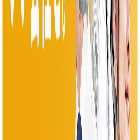
年収
800万円〜2000万円
正社員
ミドル
シニア
マネージャー
経営層
中規模チーム
（11〜30人）
気になる
詳細を見る
公式
プレIPO（上場準備中）
アソビュー株式会社
プロダクト
アソビュー！
概要
休日の便利でお得な遊び予約サイト「アソビュー！」 北海