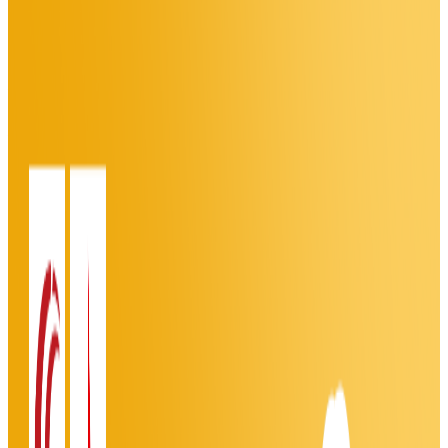
概要
経営データの収集・一元管理・分析を一気通貫で実現する次
世代型経営管理クラウド。社内に散らばる予算、見込み、実
績、KPIのデータを統合し、全ての経営管理プロセスを効率
化。経営判断の精度やスピードを高めます。
BtoB
1→10（プロダクト成長）
募集中の求人情報
エージェント紹介
AIプロダクトPdM（IR領域 LLM新規プロダクト）
東京都
港区