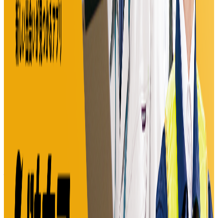
年収
600万円〜
正社員
ミドル
シニア
マネージャー
小規模チーム（6〜10人）
気になる
詳細を見る
プレIPO（上場準備中）
株式会社助太刀
プロダクト
助太刀