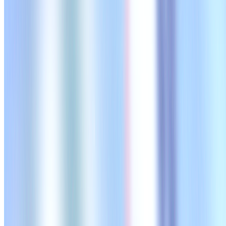
月給
33万円〜266万円
正社員
気になる
詳細を見る
非上場（自己資金）
ヴァンテージマネジメント株式会社
プロダクト
Keyman Call
概要
Keyman Callはヴァンテージマネジメント株式会社が提
のコールを実行します。週次レポートの提供、定例会議の実
BtoB
1→10（プロダクト成長）
募集中の求人情報