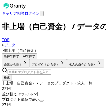
キャリア相談
ログイン
非上場（自己資金） / デー
TOP
>
データ
>
非上場（自己資金）
条件で探す
AIで探す
企業から探す
プロダクトから探す
求人の条件から探す
検索
非上場（自己資金） / データのプロダクト・求人一覧
271
件
並び替え
プロダクト単位で表示
271
件