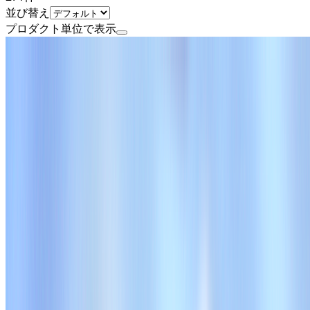
並び替え
プロダクト単位で表示
非上場（自己資金）
ヴァンテージマネジメント株式会社
プロダクト
HighClass
概要
HighClassは、エンジニアではないハイクラス人材に特
さんにお届けします。
BtoBtoC
1→10（プロダクト成長）
募集中の求人情報
【エンジニア部】wonder事業部