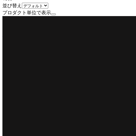
並び替え
プロダクト単位で表示
公式
ミドルステージ
株式会社SmartHR
プロダクト
SmartHR
概要
SmartHRは、労務管理クラウド7年連続シェアNo.1の
BtoB
10→100（プロダクト拡大）
募集中の求人情報
エージェント紹介
プロダクトデザイナー（オープンポジション）