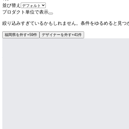
並び替え
プロダクト単位で表示
絞り込みすぎているかもしれません。条件をゆるめると見つ
福岡県
を外す
+
59
件
デザイナー
を外す
+
41
件
上場
株式会社マネーフォワード
プロダクト
マネーフォワード クラウド
概要
マネーフォワード クラウドは、バックオフィス全般に関す
申告などの個人向けサービスも充実。事業規模とお客様のス
BtoB
10→100（プロダクト拡大）