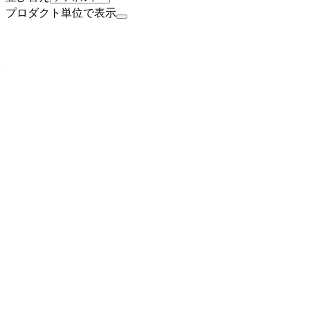
プロダクト単位で表示
上場
株式会社ヤプリ
プロダクト
Yappli CRM
概要
Yappli CRMは株式会社ヤプリが提供するノーコード顧
ネー発行・決済機能、プッシュ通知・シナリオ配信機能、外
グメント別顧客管理機能に対応しています。
BtoB
1→10（プロダクト成長）
募集中の求人情報
【障がい者採用】オープンポジション