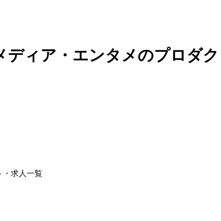
 メディア・エンタメのプロダ
ト・求人一覧