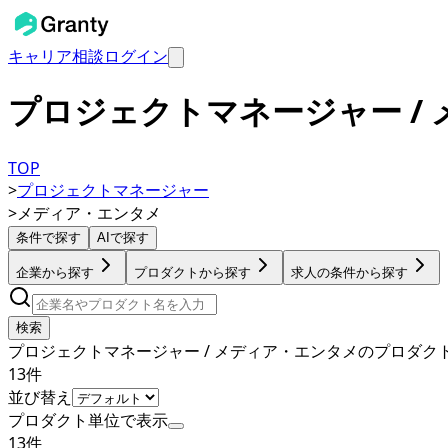
キャリア相談
ログイン
プロジェクトマネージャー /
TOP
>
プロジェクトマネージャー
>
メディア・エンタメ
条件で探す
AIで探す
企業から探す
プロダクトから探す
求人の条件から探す
検索
プロジェクトマネージャー / メディア・エンタメのプロダク
13
件
並び替え
プロダクト単位で表示
13
件