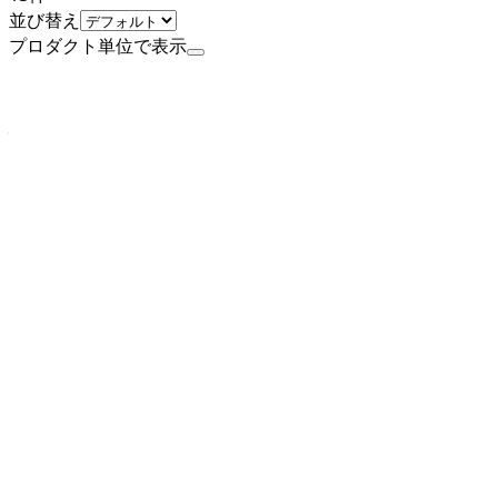
並び替え
プロダクト単位で表示
上場
株式会社ディー・エヌ・エー
プロダクト
Pococha
概要
Pocochaは株式会社ディー・エヌ・エーが運営するライ
信機能、アイテム送信機能、コメント機能、いいね機能を備
BtoC
10→100（プロダクト拡大）
募集中の求人情報
【事業横断】AI案件のプロジェクトマネージャー