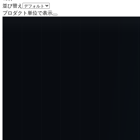
並び替え
プロダクト単位で表示
公式
シード・アーリーステージ
株式会社リチェルカ
プロダクト
RECERQA Scan
概要
入力業務をゼロへ。非定型に特化したAI-OCR。 ・他社比約＋
BtoB
1→10（プロダクト成長）
募集中の求人情報
ConsultingDiv.（正社員）：プロセス変革コンサ
東京都
港区