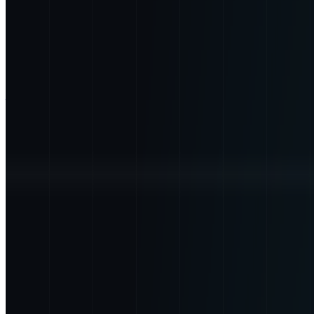
年収
700万円〜1200万円
正社員
ミドル
シニア
マネージャー
小規模チーム（6〜10人）
気になる
詳細を見る
シード・アーリーステージ
株式会社DATAFLUCT
プロダクト
AirLake
概要
株式会社DATAFLUCTは埋もれているデータから新たな
サーを担います。
BtoB
1→10（プロダクト成長）
募集中の求人情報
プロジェクトマネージャー(DX案件・データ基盤案件