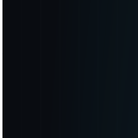
正社員
気になる
詳細を見る
シード・アーリーステージ
株式会社DATAFLUCT
プロダクト
AirLake
概要
株式会社DATAFLUCTは埋もれているデータから新たな
サーを担います。
BtoB
1→10（プロダクト成長）
募集中の求人情報