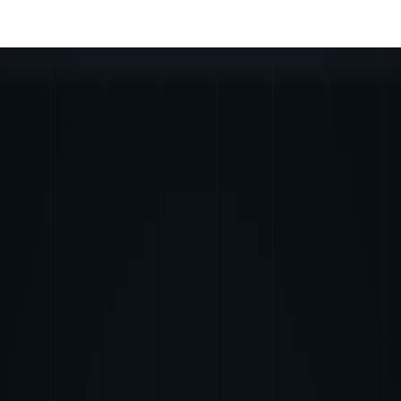
25%の圧倒的読取精度 ・業務を理解したプロダクト ・AIをす
ルタント