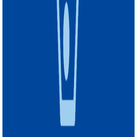
概要
全国のトライアルで使える決済アプリ
BtoC
1→10（プロダクト成長）
募集中の求人情報
TRC_リテールサービスグループ_プロジェクトマネ
ジャー（アプリサービス）_本村
福岡県
福岡市