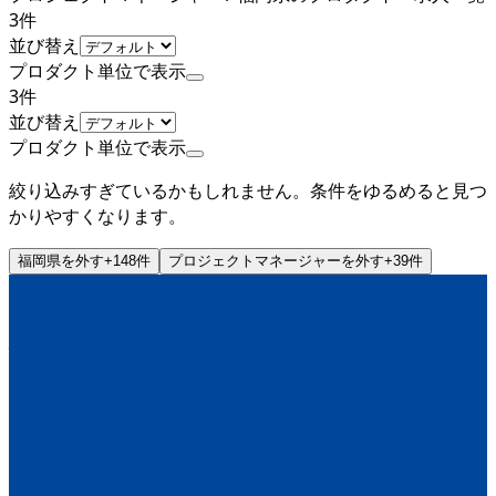
3
件
並び替え
プロダクト単位で表示
3
件
並び替え
プロダクト単位で表示
絞り込みすぎているかもしれません。条件をゆるめると見つ
かりやすくなります。
福岡県
を外す
+
148
件
プロジェクトマネージャー
を外す
+
39
件
非上場（自己資金）
株式会社トライアルカンパニー
プロダクト
SU-PAY
概要