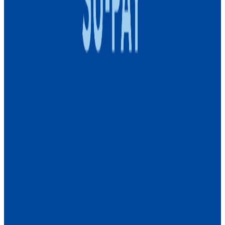
SU-PAY
概要
全国のトライアルで使える決済アプリ
BtoC
1→10（プロダクト成長）
募集中の求人情報
TRC_リテールサービスグループ_プロジェクトマネ
ジャー（ポイントサービス）_本村
福岡県
福岡市