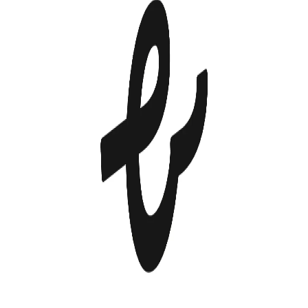
DELISH KITCHENは、「だれでもおいしく簡単に作れるレシ
ピ」を毎日配信するレシピ動画メディアです。食のプロが提
案する、家庭にある食材を使った簡単においしくできるレシ
ピをご提案しています。
BtoC
10→100（プロダクト拡大）
募集中の求人情報
プロダクトマーケティングマネージャー【デリッ
シュキッチン】
東京都
港区