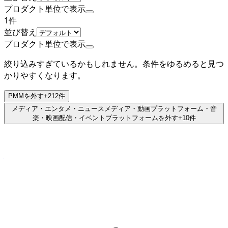
プロダクト単位で表示
1
件
並び替え
プロダクト単位で表示
絞り込みすぎているかもしれません。条件をゆるめると見つ
かりやすくなります。
PMM
を外す
+
212
件
メディア・エンタメ・ニュースメディア・動画プラットフォーム・音
楽・映画配信・イベントプラットフォーム
を外す
+
10
件
非上場（自己資金）
株式会社エブリー
プロダクト
DELISH KITCHEN
概要