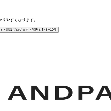
かりやすくなります。
ティ・建設プロジェクト管理
を外す
+
10
件
アNo1施工管理アプリANDPAD（アンドパッド）新築・リ
あらゆる課題をANDPADが解決！