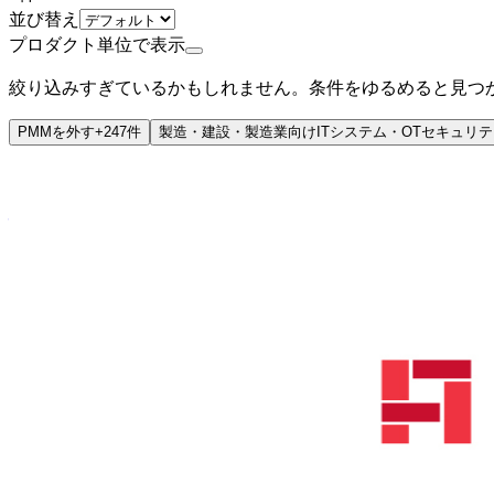
並び替え
プロダクト単位で表示
絞り込みすぎているかもしれません。条件をゆるめると見つ
PMM
を外す
+
247
件
製造・建設・製造業向けITシステム・OTセキュリ
非上場（自己資金）
株式会社アンドパッド
プロダクト
ANDPAD
概要
利用社数20万社・ユーザー数51万人にお使い頂いているシェ
ります。工期遅れ・残業削減・粗利改善など経営から現場まで
BtoB
10→100（プロダクト拡大）