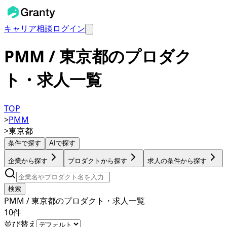
キャリア相談
ログイン
PMM / 東京都のプロダク
ト・求人一覧
TOP
>
PMM
>
東京都
条件で探す
AIで探す
企業から探す
プロダクトから探す
求人の条件から探す
検索
PMM / 東京都のプロダクト・求人一覧
10
件
並び替え