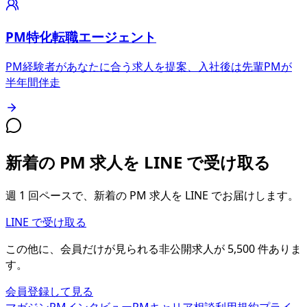
PM特化転職エージェント
PM経験者があなたに合う求人を提案、入社後は先輩PMが
半年間伴走
新着の PM 求人を LINE で受け取る
週 1 回ペースで、新着の PM 求人を LINE でお届けします。
LINE で受け取る
この他に、会員だけが見られる
非公開求人が
5,500
件
ありま
す。
会員登録して見る