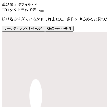
並び替え
プロダクト単位で表示
絞り込みすぎているかもしれません。条件をゆるめると見つ
マーケティング
を外す
+
96
件
CtoC
を外す
+
64
件
上場
株式会社ギフティ
プロダクト
giftee
概要
giftee(ギフティ)はオンラインで手軽にギフトを贈れる
X（旧Twitter）などのSNSで贈れるので、住所を知らない
CtoC
BtoB
10→100（プロダクト拡大）