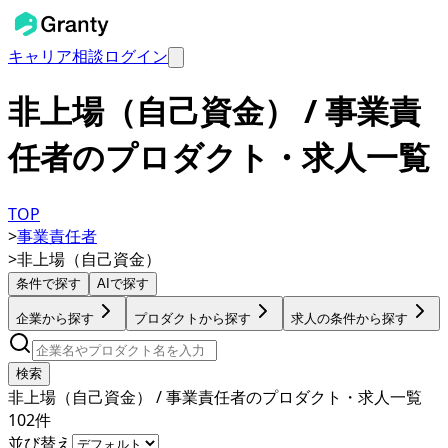
キャリア相談
ログイン
非上場（自己資金） / 事業責
任者のプロダクト・求人一覧
TOP
>
事業責任者
>
非上場（自己資金）
条件で探す
AIで探す
企業から探す
プロダクトから探す
求人の条件から探す
検索
非上場（自己資金） / 事業責任者のプロダクト・求人一覧
102
件
並び替え