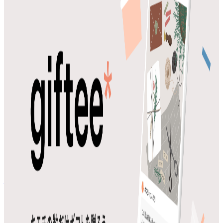
ビス。日頃のありがとうを伝える時など、思い立ったらすぐ
に贈れるカジュアルギフトを取り揃えています。メールや
LINE、X（旧Twitter）などのSNSで贈れるので、住所を知ら
ない相手にも便利です。
CtoC
BtoB
10→100（プロダクト拡大）
募集中の求人情報
学年不問_ビジネス職＿長期インターン＿事業投資
東京都
品川区
新卒・インターン
ジュニア
気になる
詳細を見る
上場
株式会社ギフティ
プロダクト