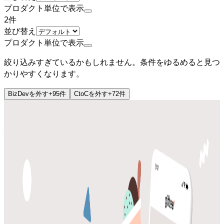
プロダクト単位で表示
2
件
並び替え
プロダクト単位で表示
絞り込みすぎているかもしれません。条件をゆるめると見つ
かりやすくなります。
BizDev
を外す
+
95
件
CtoC
を外す
+
72
件
上場
株式会社ギフティ
プロダクト
giftee
概要
giftee(ギフティ)はオンラインで手軽にギフトを贈れるサー