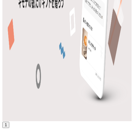
giftee
概要
giftee(ギフティ)はオンラインで手軽にギフトを贈れるサー
ビス。日頃のありがとうを伝える時など、思い立ったらすぐ
に贈れるカジュアルギフトを取り揃えています。メールや
LINE、X（旧Twitter）などのSNSで贈れるので、住所を知ら
ない相手にも便利です。
CtoC
BtoB
10→100（プロダクト拡大）
募集中の求人情報
27卒ビジネス職_事業開発
東京都
品川区
新卒・インターン
ジュニア
気になる
詳細を見る
1