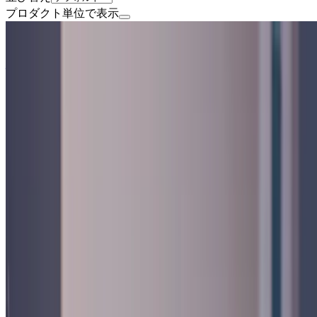
プロダクト単位で表示
ミドルステージ
株式会社電脳交通
プロダクト
Cabriolet
概要
Cabrioletは株式会社電脳交通が提供するタクシー業界
BtoB
1→10（プロダクト成長）
募集中の求人情報
オープンポジション
徳島県
徳島市