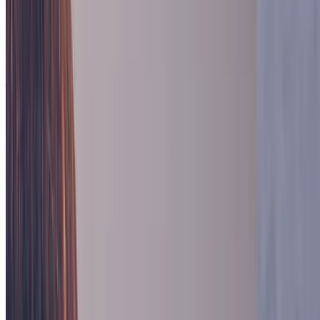
正社員
気になる
詳細を見る
ミドルステージ
株式会社電脳交通
プロダクト
Cabriolet
概要
Cabrioletは株式会社電脳交通が提供するタクシー業界
BtoB
1→10（プロダクト成長）
募集中の求人情報
公共政策（パブリック・アフェアーズ）
徳島県
徳島市